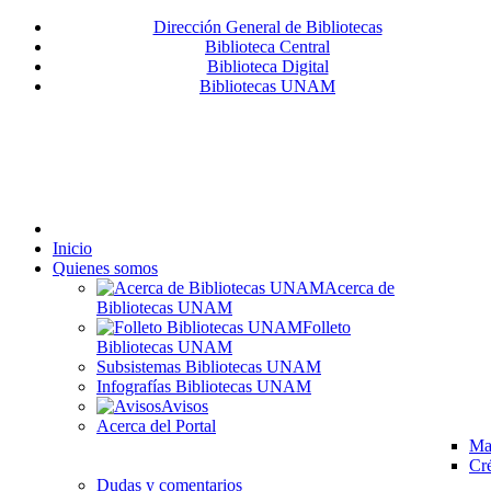
Dirección General de Bibliotecas
Biblioteca Central
Biblioteca Digital
Bibliotecas UNAM
Inicio
Quienes somos
Acerca de
Bibliotecas UNAM
Folleto
Bibliotecas UNAM
Subsistemas Bibliotecas UNAM
Infografías Bibliotecas UNAM
Avisos
Acerca del Portal
Map
Cré
Dudas y comentarios