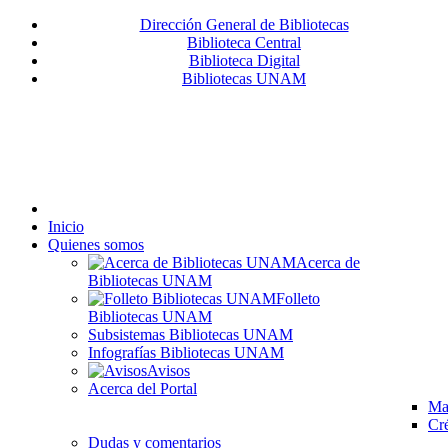
Dirección General de Bibliotecas
Biblioteca Central
Biblioteca Digital
Bibliotecas UNAM
Inicio
Quienes somos
Acerca de
Bibliotecas UNAM
Folleto
Bibliotecas UNAM
Subsistemas Bibliotecas UNAM
Infografías Bibliotecas UNAM
Avisos
Acerca del Portal
Map
Cré
Dudas y comentarios